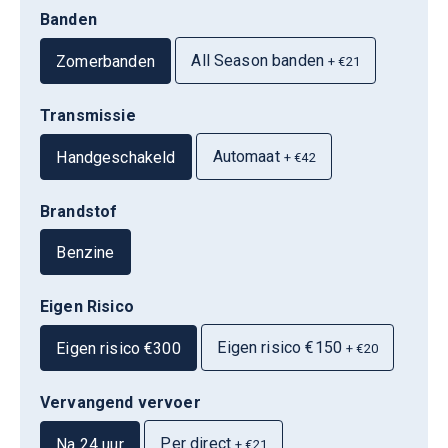
Banden
All Season banden
Zomerbanden
+ €21
Transmissie
Automaat
Handgeschakeld
+ €42
Brandstof
Benzine
Eigen Risico
Eigen risico €150
Eigen risico €300
+ €20
Vervangend vervoer
Per direct
Na 24 uur
+ €21