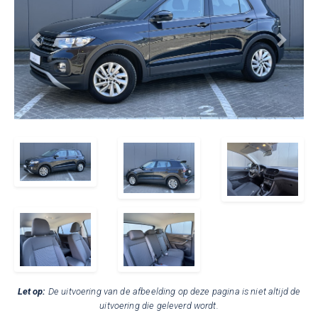
en
shortlease?
Previous
Next
Waarom
shortlease?
Een
auto
in
5
stappen
Let op:
De uitvoering van de afbeelding op deze pagina is niet altijd de
uitvoering die geleverd wordt.