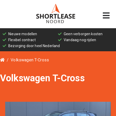
Personenwagens
Nieuwe modellen
Geen verborgen kosten
Shortlease
Flexibel contract
Vandaag nog rijden
bedrijfswagens
Bezorging door heel Nederland
Volkswagen T-Cross
Wat
is
shortlease?
Volkswagen T-Cross
Wat
is
het
verschil
tussen
lease