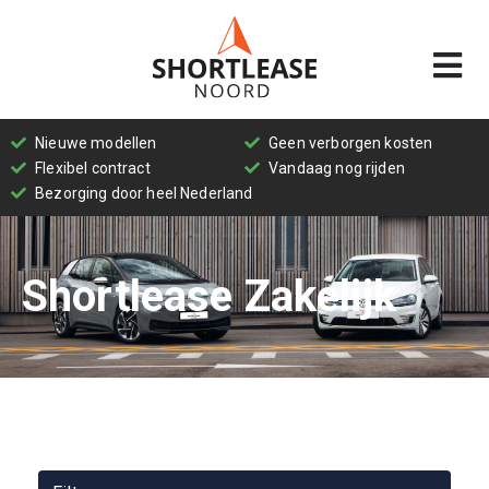
Personenwagens
Nieuwe modellen
Geen verborgen kosten
Shortlease
Flexibel contract
Vandaag nog rijden
bedrijfswagens
Bezorging door heel Nederland
Wat
Shortlease Zakelijk
is
shortlease?
Wat
is
het
verschil
tussen
lease