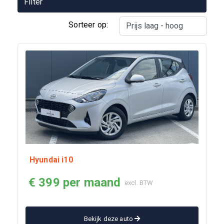
Filter
en
shortlease?
Sorteer op:
Waarom
shortlease?
Een
auto
in
5
stappen
Hyundai i10
€ 399 per maand
excl. BTW
Bekijk deze auto