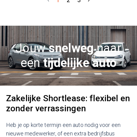
‹
1
2
3
›
Jouw
snelweg
naar
een
tijdelijke auto
Zakelijke Shortlease: flexibel en
zonder verrassingen
Heb je op korte termijn een auto nodig voor een
nieuwe medewerker, of een extra bedrijfsbus