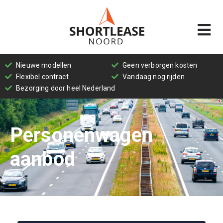
Personenwagens
Nieuwe modellen
Geen verborgen kosten
Shortlease
Flexibel contract
Vandaag nog rijden
bedrijfswagens
Bezorging door heel Nederland
Wat
Personenwagen
is
shortlease?
aanbod
Wat
is
het
verschil
tussen
lease