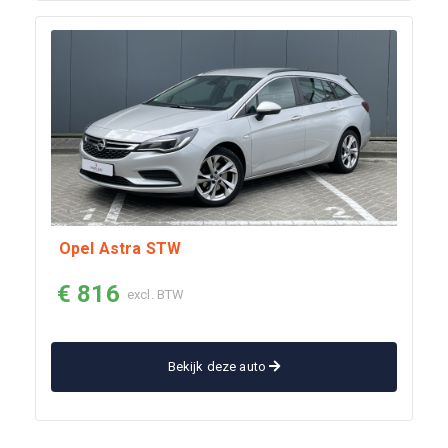
Opel Astra STW
€ 816
excl. BTW
Bekijk deze auto